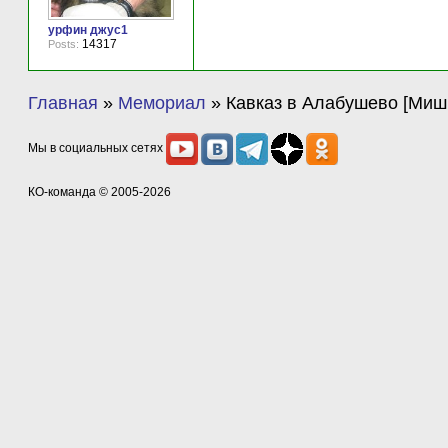
урфин джус1
14317
Posts:
Главная
»
Мемориал
»
Кавказ в Алабушево [Миш
Мы в социальных сетях
КО-команда
© 2005-2026