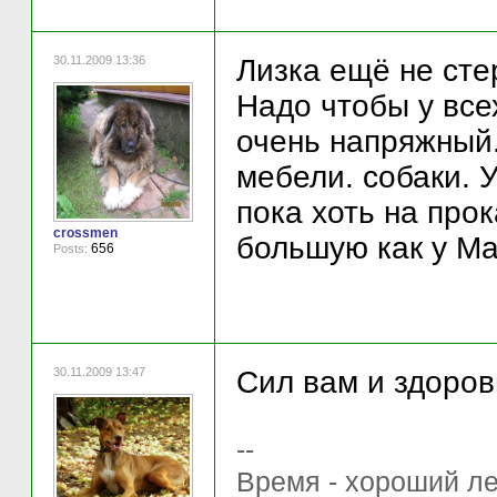
30.11.2009 13:36
Лизка ещё не сте
Надо чтобы у все
очень напряжный.
мебели. собаки. 
пока хоть на про
crossmen
большую как у М
656
Posts:
30.11.2009 13:47
Сил вам и здоро
--
Время - хороший ле