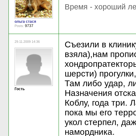
Время - хороший ле
ольга стася
9737
Posts:
29.11.2009 14:36
Съезили в клиник
взяла),нам пропи
хондропратекторы
шерсти) прогулки
Там либо удар, ли
Гость
Назначения отска
Коблу, года три. 
пока мы его терр
укол стерпел, даж
намордника.