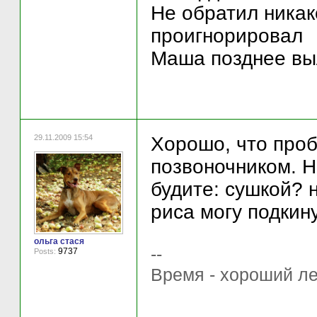
Не обратил никак
проигнорировал
Маша позднее вы
29.11.2009 15:54
Хорошо, что проб
позвоночником. Н
будите: сушкой? 
риса могу подкину
ольга стася
--
9737
Posts:
Время - хороший ле