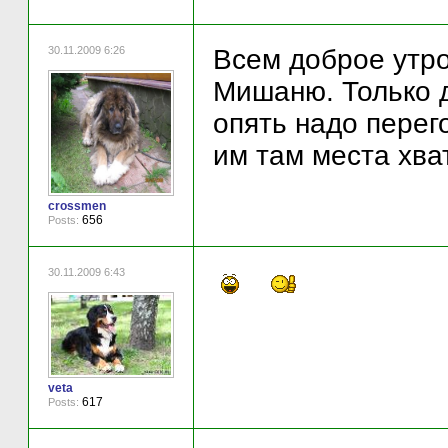
30.11.2009 6:26
Всем доброе утр
Мишаню. Только д
опять надо перег
им там места хва
crossmen
656
Posts:
30.11.2009 6:43
veta
617
Posts: