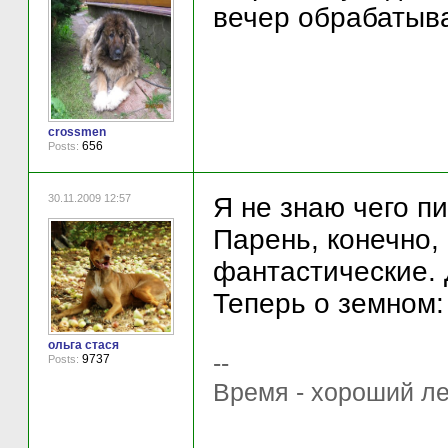
вечер обрабатыва
crossmen
656
Posts:
30.11.2009 12:57
Я не знаю чего пи
Парень, конечно,
фантастические. Д
Теперь о земном:
ольга стася
--
9737
Posts:
Время - хороший ле