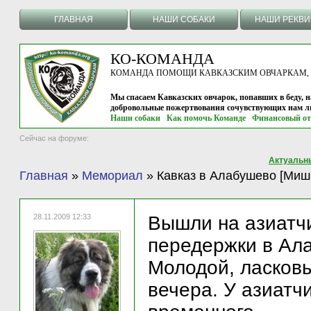
ГЛАВНАЯ
НАШИ СОБАКИ
НАШИ РЕКВ
КО-КОМАНДА
КОМАНДА ПОМОЩИ КАВКАЗСКИМ ОВЧАРКАМ, г.
Мы спасаем Кавказских овчарок, попавших в беду, н
добровольные пожертвования сочувствующих нам л
Наши собаки
Как помочь Команде
Финансовый от
Сейчас на форуме:
Актуальн
Главная
»
Мемориал
»
Кавказ в Алабушево [Миш
28.11.2009 12:33
Вышли на азиатчи
передержки в Ала
Молодой, ласковы
вечера. У азиатч