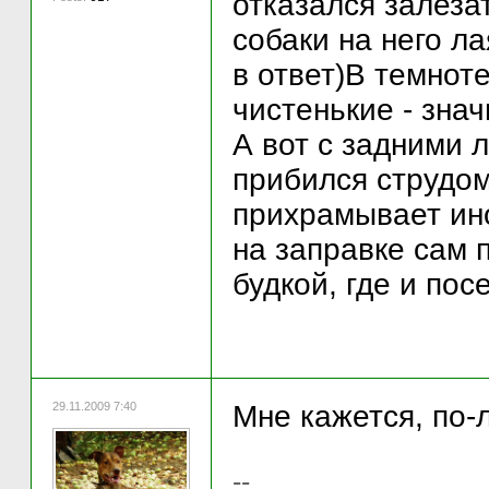
отказался залеза
собаки на него л
в ответ)В темнот
чистенькие - знач
А вот с задними л
прибился струдом
прихрамывает ино
на заправке сам 
будкой, где и пос
29.11.2009 7:40
Мне кажется, по-
--