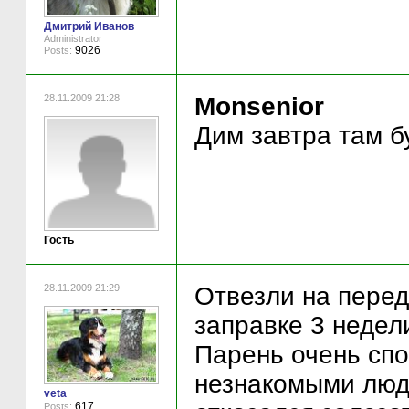
Дмитрий Иванов
Administrator
9026
Posts:
28.11.2009 21:28
Monsenior
Дим завтра там б
Гость
28.11.2009 21:29
Отвезли на перед
заправке 3 недели
Парень очень спо
незнакомыми людь
veta
617
Posts: