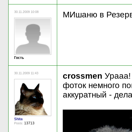
30.11.2009 10:08
МИшаню в Резерви
Гость
30.11.2009 11:43
crossmen
Урааа!
фоток немного по
аккуратный - дела
Shita
13713
Posts: