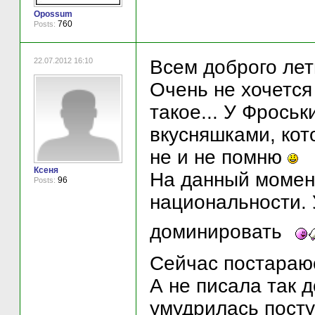
Opossum
760
Posts:
22.07.2012 16:10
Всем доброго лет
Очень не хочется
такое... У Фрось
вкусняшками, кот
не и не помню
Ксеня
На данный момен
96
Posts:
национальности. 
доминировать
Сейчас постараюс
А не писала так 
умудрилась посту