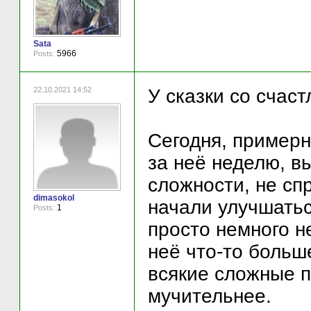
Sata
5966
Posts:
22.10.2021 14:52
У сказки со счас
Сегодня, примерн
за неё неделю, 
сложности, не сп
dimasokol
начали улучшатьс
1
Posts:
просто немного н
неё что-то больш
всякие сложные 
мучительнее.