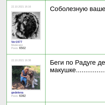
22.10.2021 16:16
Соболезную вашей
Ver1977
Moderator
6502
Posts:
22.10.2021 16:38
Беги по Радуге д
макушке....................
gedelena
6392
Posts: