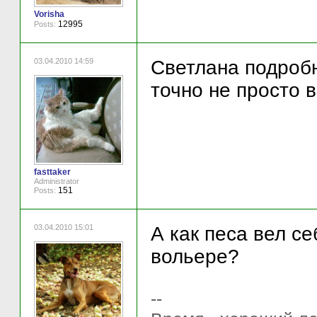
Vorisha
12995
Posts:
03.04.2010 14:59
Светлана подробн
точно не просто в
fasttaker
Administrator
151
Posts:
03.04.2010 15:01
А как песа вел с
вольере?
--