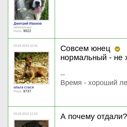
Дмитрий Иванов
Administrator
9022
Posts:
03.04.2010 10:43
Совсем юнец
В
нормальный - не 
--
Время - хороший ле
ольга стася
9737
Posts:
03.04.2010 12:53
А почему отдали