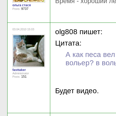
Время - хороший ле
ольга стася
9737
Posts:
03.04.2010 15:03
olg808 пишет:
Цитата:
А как песа ве
вольер? в вол
fasttaker
Administrator
151
Posts:
Будет видео.