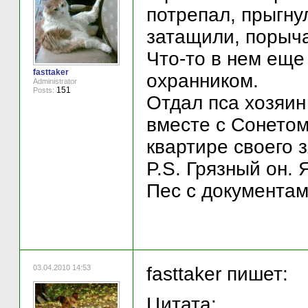
потрепал, прыгну
затащили, порыча
Что-то в нем еще
fasttaker
охранником.
Administrator
151
Posts:
Отдал пса хозяин 
вместе с Сонетом
квартире своего 
P.S. Грязный он. 
Пес с документам
03.04.2010 14:53
fasttaker пишет:
Цитата: