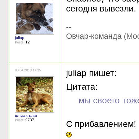
сегодня вывезли.
--
Овчар-команда (Мос
juliap
12
Posts:
03.04.2010 17:35
juliap пишет:
Цитата:
мы своего тож
ольга стася
9737
Posts:
С прибавлением