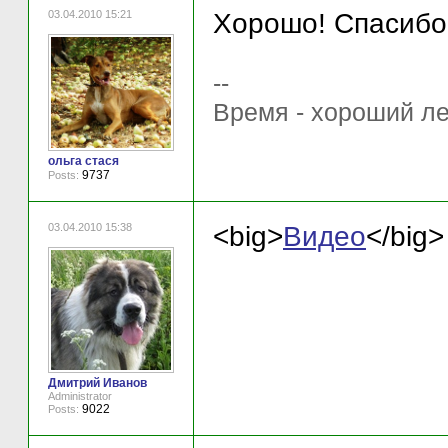
03.04.2010 15:21
Хорошо! Спасибо
--
Время - хороший ле
ольга стася
9737
Posts:
03.04.2010 15:38
<big>
Видео
</big>
Дмитрий Иванов
Administrator
9022
Posts: