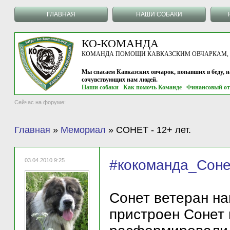
ГЛАВНАЯ
НАШИ СОБАКИ
КО-КОМАНДА
КОМАНДА ПОМОЩИ КАВКАЗСКИМ ОВЧАРКАМ, г.
Мы спасаем Кавказских овчарок, попавших в беду, 
сочувствующих нам людей.
Наши собаки
Как помочь Команде
Финансовый от
Сейчас на форуме:
Главная
»
Мемориал
»
СОНЕТ - 12+ лет.
03.04.2010 9:25
#кокоманда_Соне
Сонет ветеран на
пристроен Сонет 