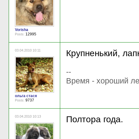
Vorisha
12995
Posts:
03.04.2010 10:11
Крупненький, лап
--
Время - хороший ле
ольга стася
9737
Posts:
03.04.2010 10:13
Полтора года.