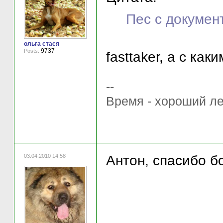
Пес с докумен
ольга стася
9737
Posts:
fasttaker, а с ка
--
Время - хороший ле
03.04.2010 14:58
Антон, спасибо б