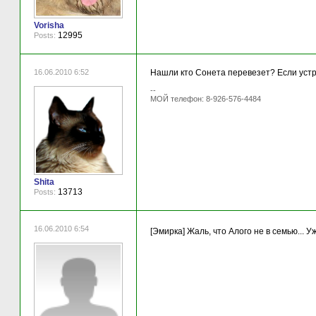
Vorisha
12995
Posts:
16.06.2010 6:52
Нашли кто Сонета перевезет? Если устра
--
МОЙ телефон: 8-926-576-4484
Shita
13713
Posts:
16.06.2010 6:54
[Эмирка] Жаль, что Алого не в семью... У