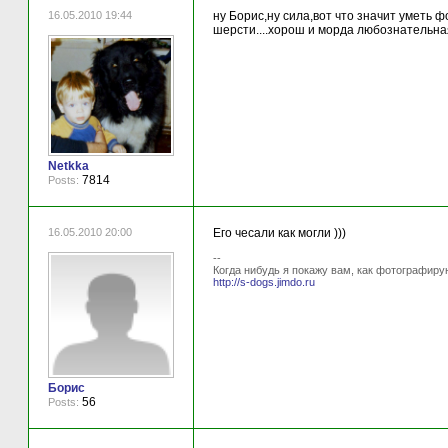
16.05.2010 19:44
ну Борис,ну сила,вот что значит уметь 
шерсти....хорош и морда любознательна
Netkka
7814
Posts:
16.05.2010 20:00
Его чесали как могли )))
--
Когда нибудь я покажу вам, как фотографиру
http://s-dogs.jimdo.ru
Борис
56
Posts: