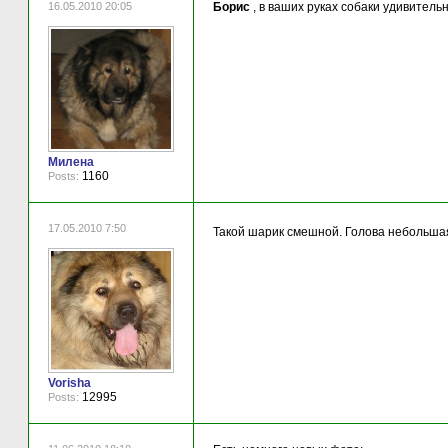
16.05.2010 20:05
Борис
, в ваших руках собаки удивитель
Милена
1160
Posts:
17.05.2010 7:50
Такой шарик смешной. Голова небольша
Vorisha
12995
Posts: