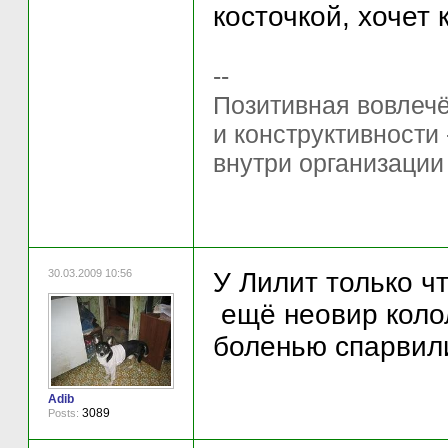
косточкой, хочет 
--
Позитивная вовлечё
и конструктивности
внутри организации
30.03.2009 10:56
У Лилит только ч
ещё неовир колол
боленью спарвил
Adib
3089
Posts: