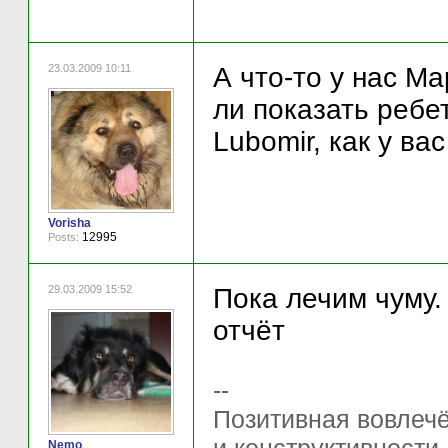
23.03.2009 10:11
А что-то у нас М
ли показать реб
Lubomir, как у в
Vorisha
12995
Posts:
29.03.2009 15:52
Пока лечим чуму.
отчёт
--
Позитивная вовлечё
Nemo