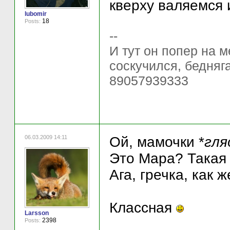
кверху валяемся 
lubomir
18
Posts:
--
И тут он попер на ме
соскучился, бедняг
89057939333
06.03.2009 14:11
Ой, мамочки *
гля
Это Мара? Такая
Ага, гречка, как
Классная
Larsson
2398
Posts: