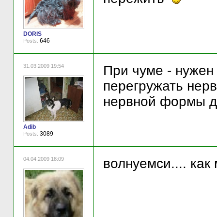
DORIS
646
Posts:
31.03.2009 19:54
При чуме - нужен 
перегружать нерв
нервной формы д
Adib
3089
Posts:
04.04.2009 18:09
волнуемси.... ка