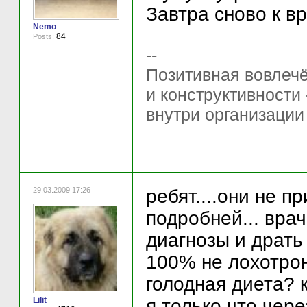
Завтра сново к вр
Nemo
84
Posts:
--
Позитивная вовлечё
и конструктивности
внутри организации
29.03.2009 17:26
ребят....они не 
подробней... вра
диагнозы и драть
100% не лохотрон
голодная диета? 
Lilit
я только что чере