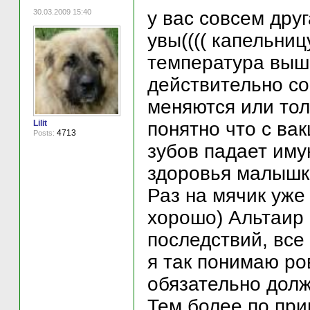
30.03.2009 15:40
у вас совсем дру
увы(((( капельниц
температура выш
действительно со
меняются или тол
Lilit
понятно что с ва
4713
Posts:
зубов падает иму
здоровья малышке
Раз на мячик уже
хорошо) Альтаир
последствий, все
я так понимаю ро
обязательно долж
Тем более по при