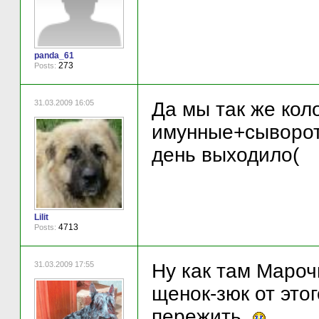
panda_61
273
Posts:
31.03.2009 16:05
Да мы так же кол
имунные+сыворотк
день выходило(
Lilit
4713
Posts:
31.03.2009 17:55
Ну как там Мароч
щенок-зюк от этог
пережить