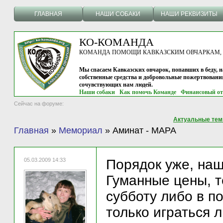
ГЛАВНАЯ
НАШИ СОБАКИ
НАШИ РЕКВИЗИТЫ
КО-КОМАНДА
КОМАНДА ПОМОЩИ КАВКАЗСКИМ ОВЧАРКАМ, г.
Мы спасаем Кавказских овчарок, попавших в беду, н
собственные средства и добровольные пожертвовани
сочувствующих нам людей.
Наши собаки
Как помочь Команде
Финансовый от
Сейчас на форуме:
Актуальные те
Главная
»
Мемориал
»
Аминат - МАРА
05.03.2009 14:33
Порядок уже, наш
Гуманные цены, 
субботу либо в п
только играться 