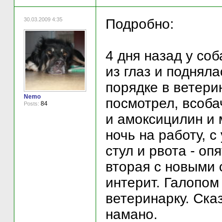
30.03.2009 4:35
Подробно:
4 дня назад у со
из глаз и поднял
порядке в ветери
Nemo
посмотрел, всоб
84
Posts:
и амоксицилин и 
ночь на работу, с
стул и рвота - оп
вторая с новыми
интерит. Галопом
ветеринарку. Ска
намано.