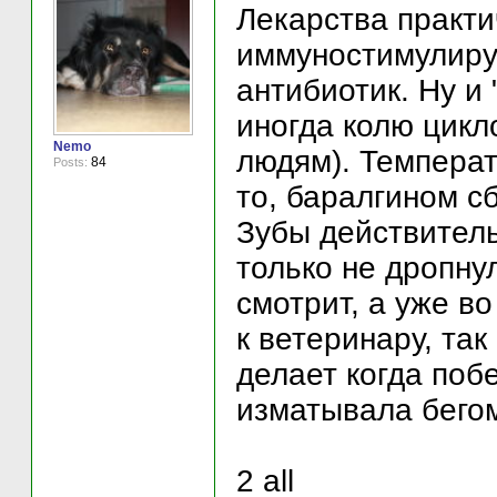
Лекарства практи
иммуностимулиру
антибиотик. Ну и 
иногда колю цикл
Nemo
людям). Температ
84
Posts:
то, баралгином с
Зубы действитель
только не дропну
смотрит, а уже во
к ветеринару, так
делает когда побе
изматывала бего
2 all