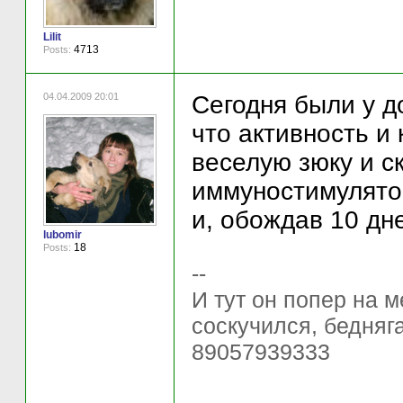
Lilit
4713
Posts:
04.04.2009 20:01
Сегодня были у д
что активность и
веселую зюку и ск
иммуностимулятор
и, обождав 10 дн
lubomir
18
Posts:
--
И тут он попер на ме
соскучился, бедняг
89057939333