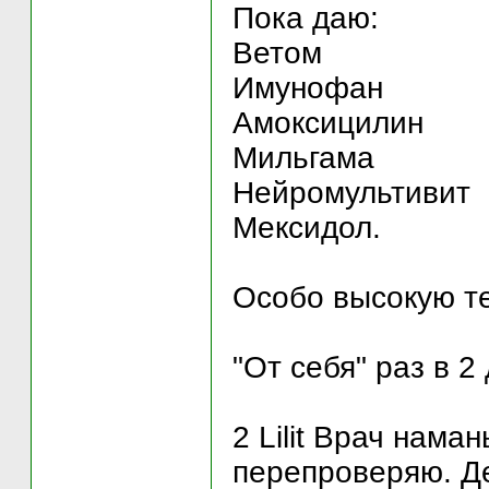
Пока даю:
Ветом
Имунофан
Амоксицилин
Мильгама
Нейромультивит
Мексидол.
Особо высокую т
"От себя" раз в 
2 Lilit Врач нама
перепроверяю. Де