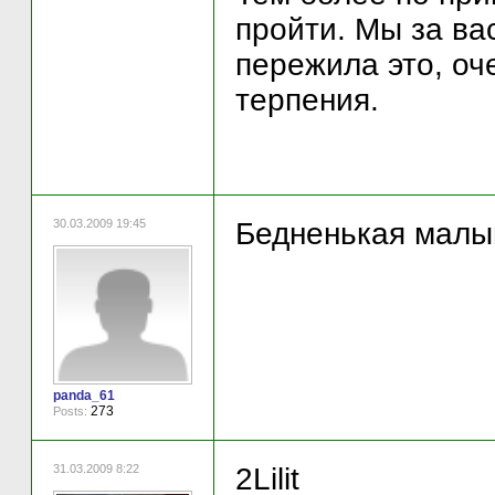
пройти. Мы за ва
пережила это, оч
терпения.
30.03.2009 19:45
Бедненькая малы
panda_61
273
Posts:
31.03.2009 8:22
2Lilit