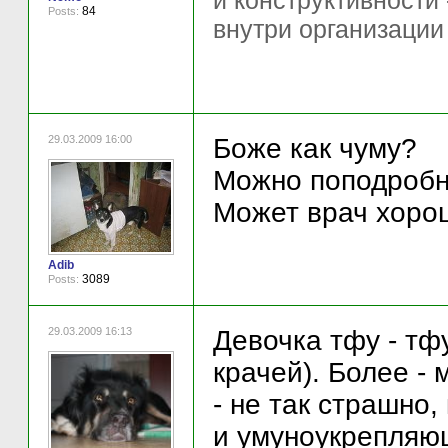
и конструктивности
84
Posts:
внутри организации
29.03.2009 16:00
Боже как чуму?
Можно поподробн
Может врач хоро
Adib
3089
Posts:
29.03.2009 16:13
Девочка тфу - тф
крачей). Более -
- не так страшно,
и умуноукрепляющ