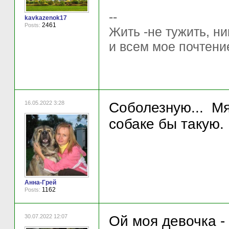
--
kavkazenok17
2461
Posts:
Жить -не тужить, ни
и всем мое почтени
16.05.2022 3:28
Соболезную... Мя
собаке бы такую.
Анна-Грей
1162
Posts:
30.07.2022 12:07
Ой моя девочка -