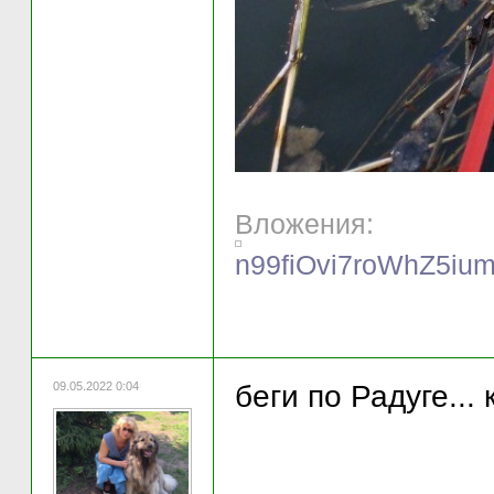
Вложения:
n99fiOvi7roWhZ5i
09.05.2022 0:04
беги по Радуге...