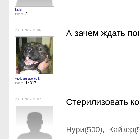
Loki
3
Posts:
28.01.2017 19:06
А зачем ждать по
урфин джус1
14317
Posts:
28.01.2017 19:07
Стерилизовать ко
--
Нури(500), Кайзер(5