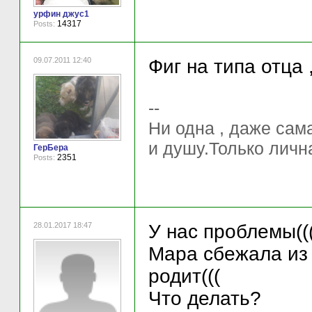
урфин джус1
14317
Posts:
09.07.2011 12:40
Фиг на типа отца 
--
Ни одна , даже сам
и душу.Только лична
ГерБера
2351
Posts:
28.01.2017 18:47
У нас проблемы((
Мара сбежала из 
родит(((
Что делать?