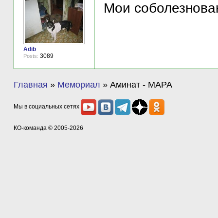
Мои соболезнован
Adib
3089
Posts:
Главная
»
Мемориал
»
Аминат - МАРА
Мы в социальных сетях
КО-команда
© 2005-2026