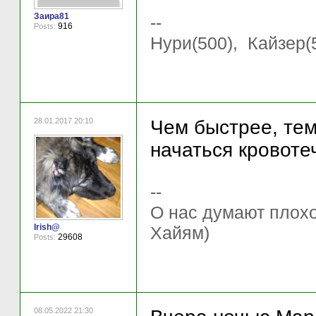
Заира81
--
916
Posts:
Нури(500), Кайзер(5
28.01.2017 20:10
Чем быстрее, тем
начаться кровотеч
--
О нас думают плохо 
Irish@
Хайям)
29608
Posts:
08.05.2022 21:30