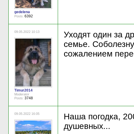
gedelena
6392
Posts:
09.05.2022 10:13
Уходят один за д
семье. Соболезну
сожалением перен
Timur2014
Moderator
3748
Posts:
09.05.2022 16:05
Наша погодка, 20
душевных...