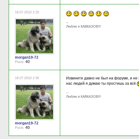
18.07.2010 2:25
--
Люблю я КАВКАЗОВ!!!
morgan19-72
40
Posts:
18.07.2010 2:36
Извините давно не был на форуме, и не 
нас людей я думаю ты простишь за всё
--
Люблю я КАВКАЗОВ!!!
morgan19-72
40
Posts: