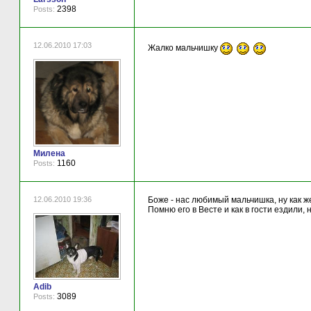
2398
Posts:
12.06.2010 17:03
Жалко мальчишку
Милена
1160
Posts:
12.06.2010 19:36
Боже - нас любимый мальчишка, ну как ж
Помню его в Весте и как в гости ездили, н
Adib
3089
Posts: