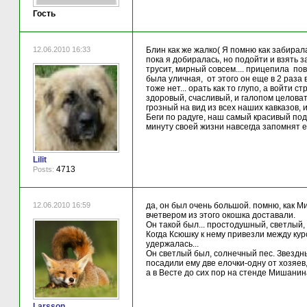
Гость
12.06.2010 16:33
Блин как же жалко( Я помню как забирал
пока я добиралась, но подойти и взять 
трусит, мирный совсем.... прицепила пов
была уличная, от этого он еще в 2 раза
тоже нет... орать как то глупо, а войти с
здоровый, счасливый, и галопом целоват
грозный на вид из всех наших кавказов,
Беги по радуге, наш самый красивый по
минуту своей жизни навсегда запомнят е
Lilit
4713
Posts:
12.06.2010 16:59
да, он был очень большой. помню, как 
вчетвером из этого окошка доставали.
Он такой был... простодушный, светлый,
Когда Ксюшку к нему привезли между кур
удержалась...
Он светлый был, солнечный пес. Звездн
посадили ему две елочки-одну от хозяев
а в Весте до сих пор на стенде Мишанина
Larsson