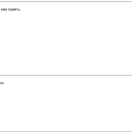
 ему память.
ти.