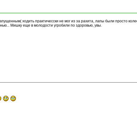
запущенным( ходить практичесски не мог из за рахита, лапы были просто коле
ью... Мишку еще в молодости угробили по здоровью, увы.