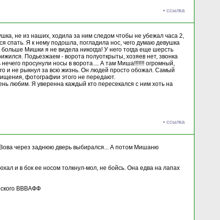
•
ссылка
ка, не из наших, ходила за ним следом чтобы не убежал часа 2,
ся спать. Я к нему подошла, погладила нос, чего думаю девушка
ев больше Мишки я не видела никогда! У него тогда еще шерсть
рижился. Подьезжаем - ворота полуоткрыты, хозяев нет, звонка
 нечего просунули носы в ворота.... А там Миша!!!!!!! огромный,
ого и не рыкнул за всю жизнь. Он людей просто обожал. Самый
схищения, фотографии этого не передают.
нь любим. Я уверенна каждый кто пересекался с ним хоть на
•
ссылка
А Вова через заднюю дверь выбирался... А потом Мишаню
хал и в бок ее носом толкнул-мол, не бойсь. Она едва на лапах
веского ВВВАФФ