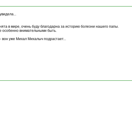
увидела...
нята в мире, очень буду благодарна за историю болезни нашего папы.
где особенно внимательными быть.
-- вон уже Михал Михалыч подрастает...