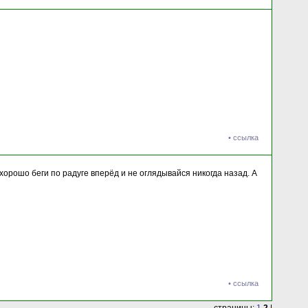
•
ссылка
орошо беги по радуге вперёд и не оглядывайся никогда назад. А
•
ссылка