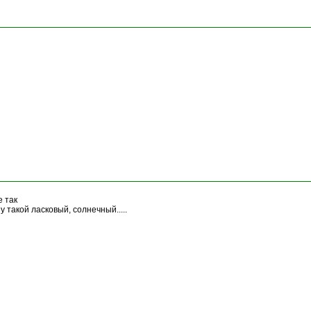
е так
у такой ласковый, солнечный.....