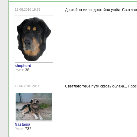
12.06.2010 19:55
Достойно жил и достойно ушёл. Светлая
shepherd
38
Posts:
12.06.2010 20:06
Светлого тебе пути сквозь облака... Прос
Nastasja
732
Posts: