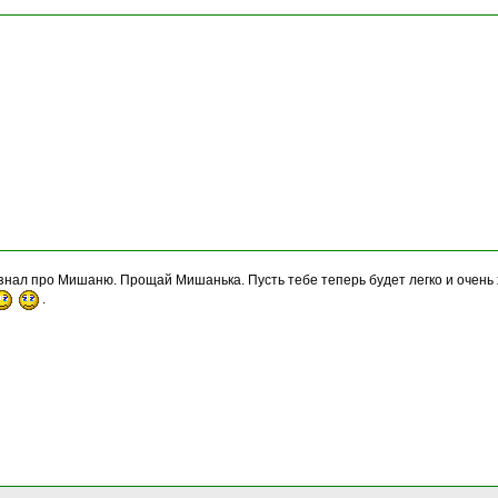
знал про Мишаню. Прощай Мишанька. Пусть тебе теперь будет легко и очень х
.