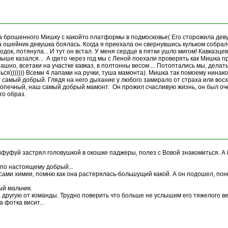
а брошенного Мишку с какойто платформы в подмосковье( Его сторожила девуш
за ошейник девушка боялась. Когда я приехала он свернувшись кульком собрал
одок, потянула... И тут он встал. У меня сердце в пятки ушло мигом! Кавказц
 выше казался... А гдето через год мы с Леной поехали проверять как Мишка п
трашно, всетаки на участке кавказ, в полтонны весом.... Потоптались мы, делать
ься))))))) Всеми 4 лапами на ручки, туша мамонта). Мишка так помоему нинак
 и самый добрый. Глядя на него дыхание у любого замирало от страха или во
допечный, наш самый добрый мамонт. Он прожил счасливую жизнь, он был оче
го образ.
Мифуфуй застрял головушкой в окошке паджеры, полез с Вовой знакомиться. 
 по настоящему добрый...
сами химии, помню как она растерялась-большущий какой. А он подошел, поню
ый мальчик.
, другую от команды. Трудно поверить что больше не услышим его тяжелого 
 фотка висит...