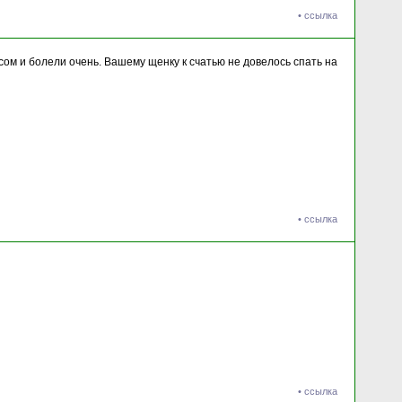
•
ссылка
сом и болели очень. Вашему щенку к счатью не довелось спать на
•
ссылка
•
ссылка