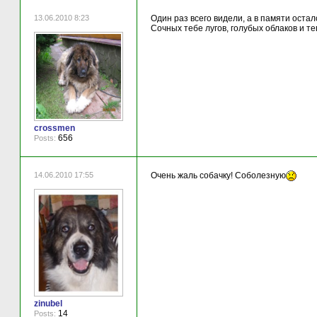
13.06.2010 8:23
Один раз всего видели, а в памяти оста
Сочных тебе лугов, голубых облаков и т
crossmen
656
Posts:
14.06.2010 17:55
Очень жаль собачку! Соболезную
zinubel
14
Posts: