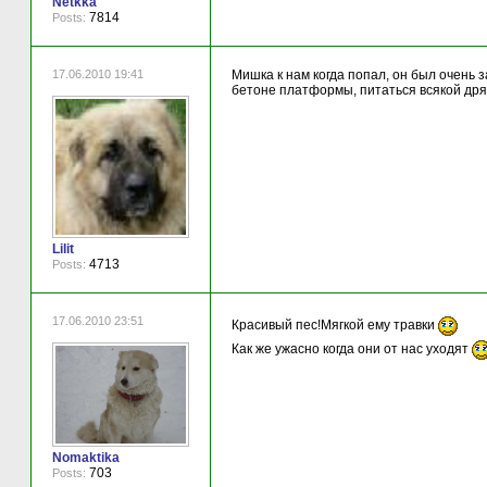
Netkka
7814
Posts:
17.06.2010 19:41
Мишка к нам когда попал, он был очень 
бетоне платформы, питаться всякой дрян
Lilit
4713
Posts:
17.06.2010 23:51
Красивый пес!Мягкой ему травки
Как же ужасно когда они от нас уходят
Nomaktika
703
Posts: