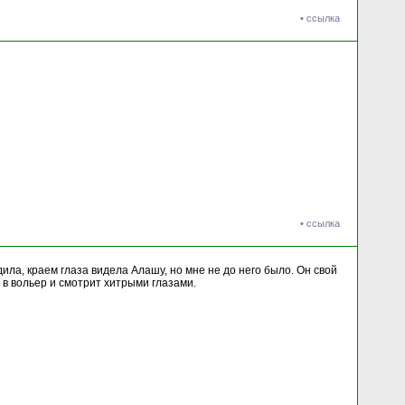
•
ссылка
•
ссылка
ила, краем глаза видела Алашу, но мне не до него было. Он свой
т в вольер и смотрит хитрыми глазами.