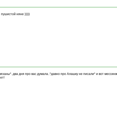
 пушистой няне )))))
вязаны*..два дня про вас думала..*давно про Алашку не писали* и вот мессин
ет!