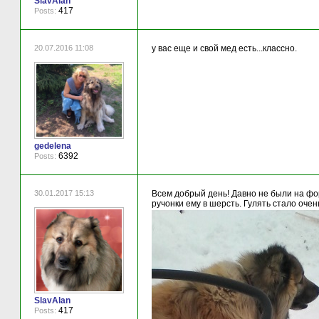
SlavAlan
417
Posts:
20.07.2016 11:08
у вас еще и свой мед есть...классно.
gedelena
6392
Posts:
30.01.2017 15:13
Всем добрый день! Давно не были на фору
ручонки ему в шерсть. Гулять стало очень
SlavAlan
417
Posts: