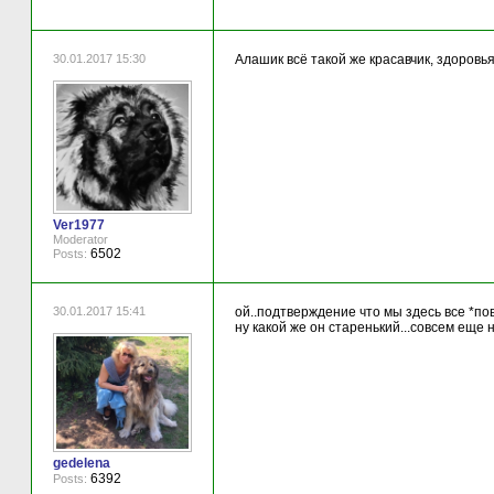
30.01.2017 15:30
Алашик всё такой же красавчик, здоровья
Ver1977
Moderator
6502
Posts:
30.01.2017 15:41
ой..подтверждение что мы здесь все *по
ну какой же он старенький...совсем еще н
gedelena
6392
Posts: