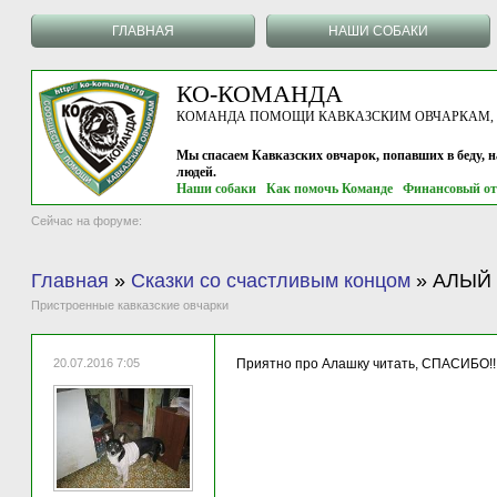
ГЛАВНАЯ
НАШИ СОБАКИ
КО-КОМАНДА
КОМАНДА ПОМОЩИ КАВКАЗСКИМ ОВЧАРКАМ, г.
Мы спасаем Кавказских овчарок, попавших в беду, 
людей.
Наши собаки
Как помочь Команде
Финансовый от
Сейчас на форуме:
Главная
»
Сказки со счастливым концом
»
АЛЫЙ -
Пристроенные кавказские овчарки
20.07.2016 7:05
Приятно про Алашку читать, СПАСИБО!!!