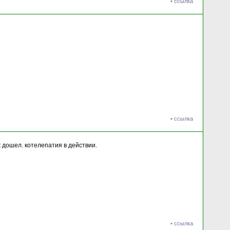
•
ссылка
•
ссылка
ж дошел. котелепатия в действии.
•
ссылка