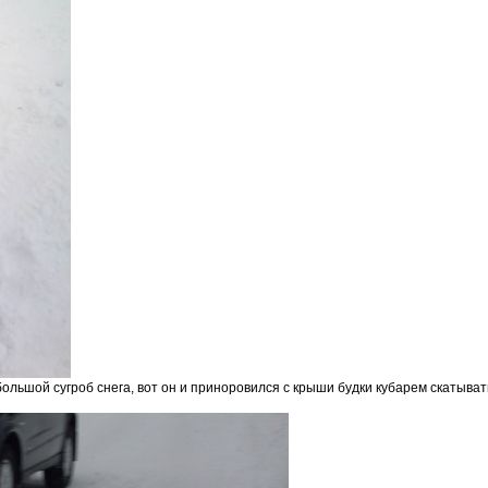
большой сугроб снега, вот он и приноровился с крыши будки кубарем скатыват