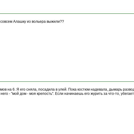
ы совсем Алашку из вольера выжили??
мов на 6. Я его сняла, посадила в улей. Пока костюм надевала, дымарь развод
 него - "мой дом - моя крепость". Если начинаешь его журить за что-то, убегае