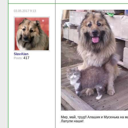
03.05.2017 9:13
SlavAlan
417
Posts:
Мир, май, труд!! Алашик и Мусенька на м
Лапули наши!