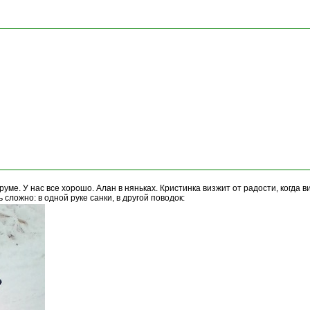
ме. У нас все хорошо. Алан в няньках. Кристинка визжит от радости, когда в
 сложно: в одной руке санки, в другой поводок: