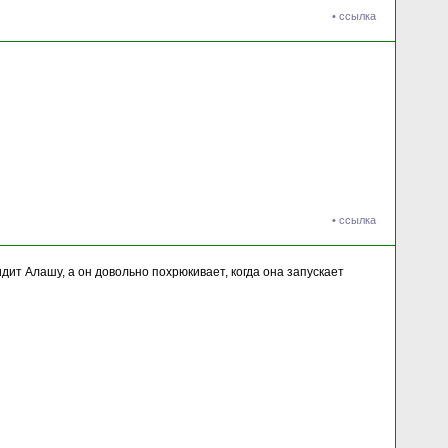
•
ссылка
•
ссылка
идит Алашу, а он довольно похрюкивает, когда она запускает