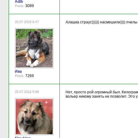
Adib
3089
Posts:
20.07.2016 8:47
Алашка страус)))))) насмешили)))) пчел
Ива
7269
Posts:
20.07.2016 9:08
Нет, просто рой огромный был. Килограм
вольер никому занять не позволит. Это у