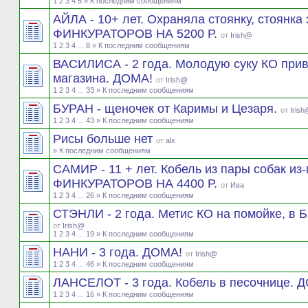
1
2
3
4
5
» К последним сообщениям
АЙЛА - 10+ лет. Охраняла стоянку, стоянка
ФИНКУРАТОРОВ НА 5200 Р.
от
Irish@
1
2
3
4
...
8
» К последним сообщениям
ВАСИЛИСА - 2 года. Молодую суку КО прив
магазина. ДОМА!
от
Irish@
1
2
3
4
...
33
» К последним сообщениям
БУРАН - щеночек от Каримы и Цезаря.
от
Iris
1
2
3
4
...
43
» К последним сообщениям
Рисы больше нет
от
alx
» К последним сообщениям
САМИР - 11 + лет. Кобель из пары собак из
ФИНКУРАТОРОВ НА 4400 Р.
от
Ива
1
2
3
4
...
26
» К последним сообщениям
СТЭНЛИ - 2 года. Метис КО на помойке, в
от
Irish@
1
2
3
4
...
19
» К последним сообщениям
НАНИ - 3 года. ДОМА!
от
Irish@
1
2
3
4
...
46
» К последним сообщениям
ЛАНСЕЛОТ - 3 года. Кобель в песочнице. 
1
2
3
4
...
16
» К последним сообщениям