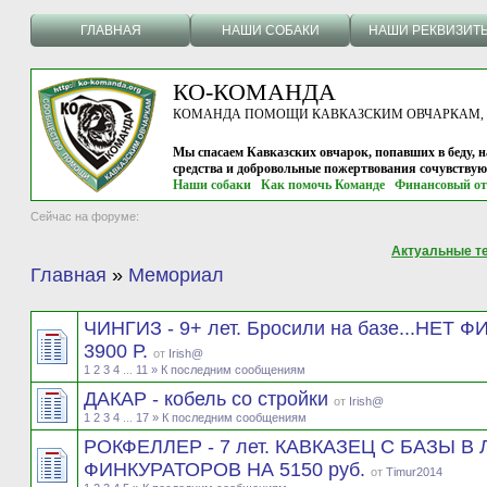
ГЛАВНАЯ
НАШИ СОБАКИ
НАШИ РЕКВИЗИТ
КО-КОМАНДА
КОМАНДА ПОМОЩИ КАВКАЗСКИМ ОВЧАРКАМ, г.
Мы спасаем Кавказских овчарок, попавших в беду, н
средства и добровольные пожертвования сочувству
Наши собаки
Как помочь Команде
Финансовый от
Сейчас на форуме:
Актуальные т
Главная
»
Мемориал
ЧИНГИЗ - 9+ лет. Бросили на базе...НЕТ
3900 Р.
от
Irish@
1
2
3
4
...
11
» К последним сообщениям
ДАКАР - кобель со стройки
от
Irish@
1
2
3
4
...
17
» К последним сообщениям
РОКФЕЛЛЕР - 7 лет. КАВКАЗЕЦ С БАЗЫ В
ФИНКУРАТОРОВ НА 5150 руб.
от
Timur2014