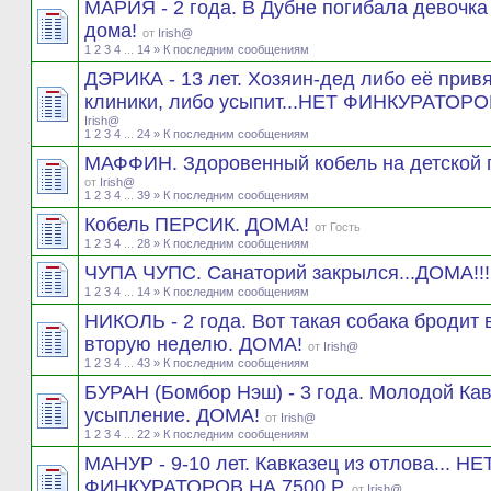
МАРИЯ - 2 года. В Дубне погибала девочка
дома!
от
Irish@
1
2
3
4
...
14
» К последним сообщениям
ДЭРИКА - 13 лет. Хозяин-дед либо её прив
клиники, либо усыпит...НЕТ ФИНКУРАТОРО
Irish@
1
2
3
4
...
24
» К последним сообщениям
МАФФИН. Здоровенный кобель на детской
от
Irish@
1
2
3
4
...
39
» К последним сообщениям
Кобель ПЕРСИК. ДОМА!
от
Гость
1
2
3
4
...
28
» К последним сообщениям
ЧУПА ЧУПС. Санаторий закрылся...ДОМА!!
1
2
3
4
...
14
» К последним сообщениям
НИКОЛЬ - 2 года. Вот такая собака бродит
вторую неделю. ДОМА!
от
Irish@
1
2
3
4
...
43
» К последним сообщениям
БУРАН (Бомбор Нэш) - 3 года. Молодой Ка
усыпление. ДОМА!
от
Irish@
1
2
3
4
...
22
» К последним сообщениям
МАНУР - 9-10 лет. Кавказец из отлова... НЕ
ФИНКУРАТОРОВ НА 7500 Р.
от
Irish@