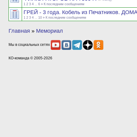
1
2
3
4
...
6
» К последним сообщениям
ГРЕЙ - 3 года. Кобель из Печатников. ДОМ
1
2
3
4
...
10
» К последним сообщениям
Главная
»
Мемориал
Мы в социальных сетях
КО-команда
© 2005-2026