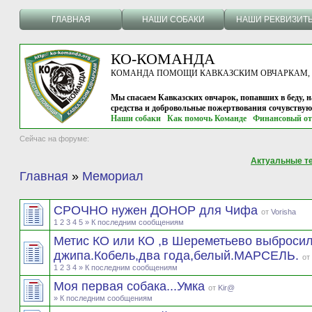
ГЛАВНАЯ
НАШИ СОБАКИ
НАШИ РЕКВИЗИТ
КО-КОМАНДА
КОМАНДА ПОМОЩИ КАВКАЗСКИМ ОВЧАРКАМ, г.
Мы спасаем Кавказских овчарок, попавших в беду, н
средства и добровольные пожертвования сочувству
Наши собаки
Как помочь Команде
Финансовый от
Сейчас на форуме:
Актуальные т
Главная
»
Мемориал
СРОЧНО нужен ДОНОР для Чифа
от
Vorisha
1
2
3
4
5
» К последним сообщениям
Метис КО или КО ,в Шереметьево выбросил
джипа.Кобель,два года,белый.МАРСЕЛЬ.
от
1
2
3
4
» К последним сообщениям
Моя первая собака...Умка
от
Kir@
» К последним сообщениям