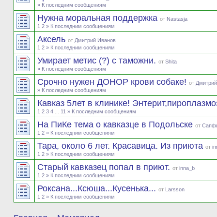
» К последним сообщениям
Нужна моральная поддержка
от
Nastasja
1
2
» К последним сообщениям
Аксель
от
Дмитрий Иванов
1
2
» К последним сообщениям
Умирает метис (?) с таможни.
от
Shita
» К последним сообщениям
Срочно нужен ДОНОР крови собаке!
от
Дмитрий
» К последним сообщениям
Кавказ 5лет в клинике! Энтерит,пироплазм
1
2
3
4
...
11
» К последним сообщениям
На ПиКе тема о кавказце в Подольске
от
Сапф
1
2
» К последним сообщениям
Тара, около 6 лет. Красавица. Из приюта
от
i
1
2
» К последним сообщениям
Старый кавказец попал в приют.
от
inna_b
1
2
» К последним сообщениям
Роксана...Ксюша...Кусенька...
от
Larsson
1
2
» К последним сообщениям