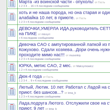
Марта -из воинской части - опухоль!
от
Гость
1
2
3
4
...
16
» К последним сообщениям
хоть и не наша порода, но она старая и оди
алабайка 10 лет, в приюте.
от
Гость
1
2
3
» К последним сообщениям
ДЕВОЧКИ,УМЕРЛА ИДА,руководитель СЕТТЕ
на ПИКЕ
от
missyri
» К последним сообщениям
Девочка САО с ампутированной лапкой из 
Кожухово. Сдали хозяева...Дори очень нуж
проходите мимо нас!!!
от
musenkiy
1
2
3
» К последним сообщениям
ЮРКА, метис САО, 2 мес.
от
Maksymowicz
1
2
» К последним сообщениям
Дюк-4 года
от
Гость
1
2
3
4
...
9
» К последним сообщениям
Лютый, Лютик. 10 лет. Работал с Ладой на 
приют. без шансов...?
от
inna_b
1
2
3
» К последним сообщениям
Лада,подруга Лютого. Отслужили свое на с
приют. 9 лет
от
inna_b