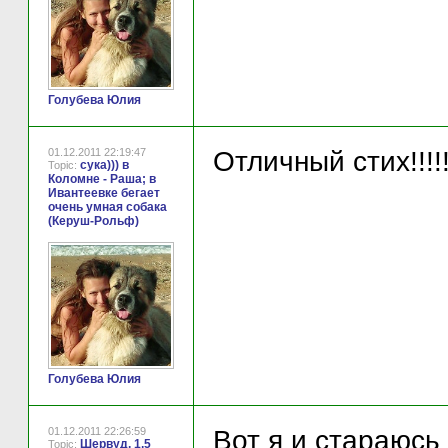
Голубева Юлия
01.12.2011 22:19:47
Отличный стих!!!!!!!
сука))) в
Topic:
Коломне - Раша; в
Ивантеевке бегает
очень умная собака
(Керуш-Рольф)
Голубева Юлия
01.12.2011 22:26:59
Вот я и стараюсь
Шервуд, 1,5
Topic: