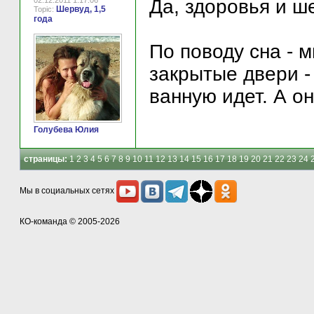
02.12.2011 1:17:06
Да, здоровья и ш
Шервуд, 1,5
Topic:
года
По поводу сна - 
закрытые двери -
ванную идет. А о
Голубева Юлия
страницы:
1
2
3
4
5
6
7
8
9
10
11
12
13
14
15
16
17
18
19
20
21
22
23
24
Мы в социальных сетях
КО-команда
© 2005-2026