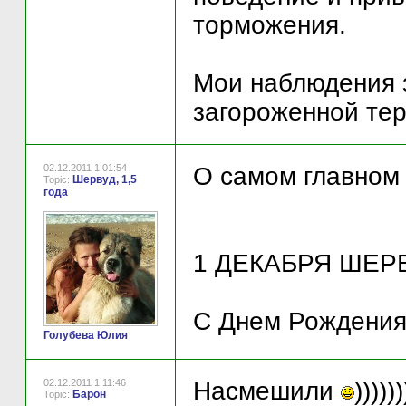
торможения.
Мои наблюдения з
загороженной тер
02.12.2011 1:01:54
О самом главном 
Шервуд, 1,5
Topic:
года
1 ДЕКАБРЯ ШЕРВ
С Днем Рождения 
Голубева Юлия
02.12.2011 1:11:46
Насмешили
))))))
Барон
Topic: