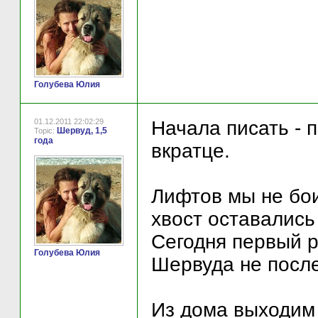
Голубева Юлия
01.12.2011 22:02:29
Начала писать - 
Шервуд, 1,5
Topic:
года
вкратце.
Лифтов мы не бои
хвост оставались
Сегодня первый р
Голубева Юлия
Шервуда не посл
Из дома выходим 