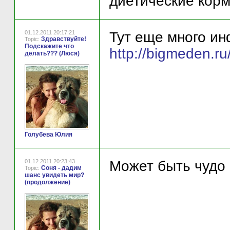
диетические корм
01.12.2011 20:17:21
Тут еще много ин
Здравствуйте!
Topic:
Подскажите что
http://bigmed
делать??? (Люся)
Голубева Юлия
01.12.2011 20:23:43
Может быть чудо 
Соня - дадим
Topic:
шанс увидеть мир?
(продолжение)