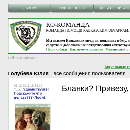
ГЛАВНАЯ
НАШИ СОБАКИ
НАШИ РЕКВИЗИТ
КО-КОМАНДА
КОМАНДА ПОМОЩИ КАВКАЗСКИМ ОВЧАРКАМ, г.
Мы спасаем Кавказских овчарок, попавших в беду, н
средства и добровольные пожертвования сочувству
Наши собаки
Как помочь Команде
Финансовый от
Сейчас на форуме:
Актуальные т
Голубева Юлия
-
все сообщения пользователя
01.12.2011 18:54:12
Бланки? Привезу, 
Здравствуйте!
Topic:
Подскажите что
делать??? (Люся)