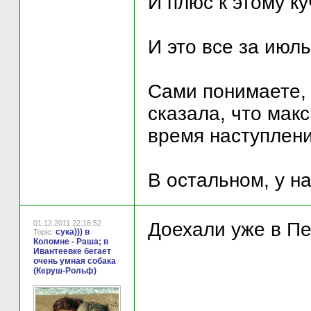
И плюс к этому к
И это все за июль
Сами понимаете, 
сказала, что мак
время наступлени
В остальном, у н
01.12.2011 22:16:52
Доехали уже в П
сука))) в
Topic:
Коломне - Раша; в
Ивантеевке бегает
очень умная собака
(Керуш-Рольф)