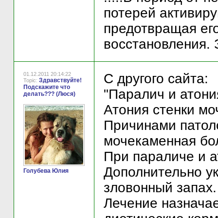
потерей активиру
предотвращая его
восстановления. 
01.12.2011 20:14:22
С другого сайта:
Здравствуйте!
Topic:
Подскажите что
"Паралич и атони
делать??? (Люся)
Атония стенки мо
Причинами патоло
мочекаменная бол
При параличе и а
Дополнительно ук
Голубева Юлия
зловонный запах.
Лечение назначае