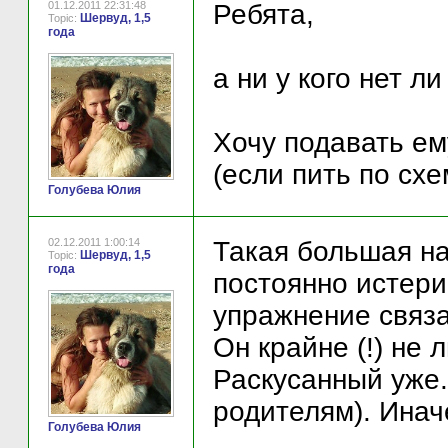
01.12.2011 22:31:48
Ребята,
Шервуд, 1,5
Topic:
года
а ни у кого нет л
Хочу подавать ем
(если пить по схе
Голубева Юлия
02.12.2011 1:00:14
Такая большая наг
Шервуд, 1,5
Topic:
года
постоянно истери
упражнение связа
Он крайне (!) не 
Раскусанный уже.
родителям). Инач
Голубева Юлия