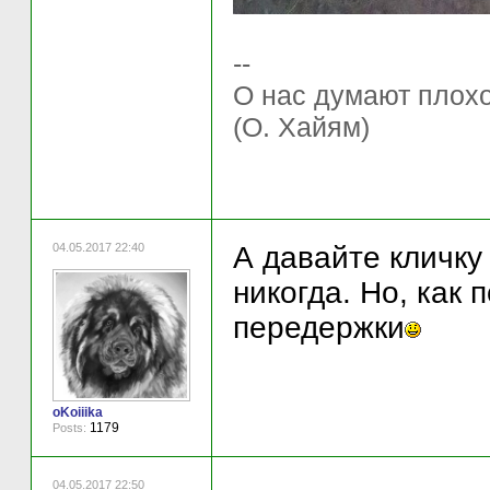
--
О нас думают плохо 
(О. Хайям)
04.05.2017 22:40
А давайте кличку 
никогда. Но, как
передержки
oKoiiika
1179
Posts:
04.05.2017 22:50