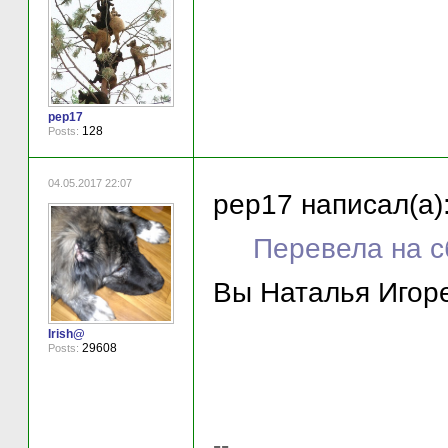
pep17
128
Posts:
04.05.2017 22:07
pep17 написал(а)
Перевела на с
Вы Наталья Игор
Irish@
29608
Posts:
--