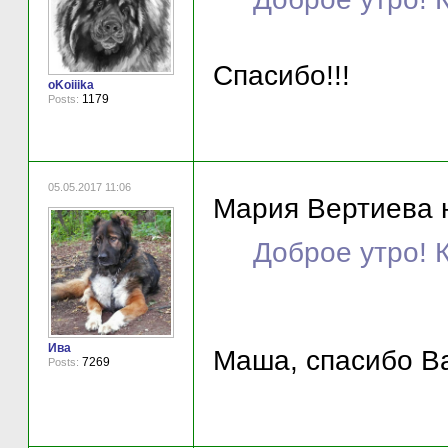
Спасибо!!!
oKoiiika
1179
Posts:
05.05.2017 11:06
Мария Вертиева н
Доброе утро! 
Ива
Маша, спасибо Ва
7269
Posts: