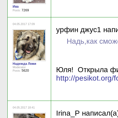
Ива
7269
Posts:
04.05.2017 17:09
урфин джус1 напи
Надь,как смож
Надежда Ломи
Юля! Открыла фин
Moderator
5620
Posts:
http://pesikot.or
04.05.2017 18:41
Irina_P написал(а)