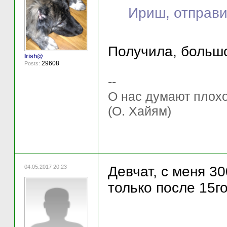
Ириш, отправи
Получила, больш
Irish@
29608
Posts:
--
О нас думают плохо 
(О. Хайям)
04.05.2017 20:23
Девчат, с меня 3
только после 15г