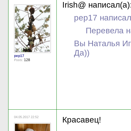
Irish@ написал(а)
pep17 написал
Перевела н
Вы Наталья И
Да))
pep17
128
Posts:
04.05.2017 22:52
Красавец!