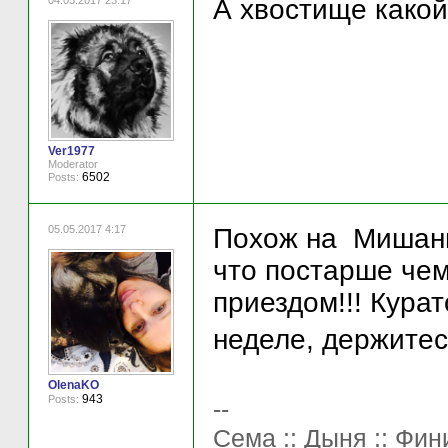
04.05.2017 23:17
А хвостище какой
Ver1977
Moderator
6502
Posts:
05.05.2017 4:17
Похож на Мишаню
что постарше чем
приездом!!! Кура
неделе, держитесь
OlenaKO
943
Posts:
--
Сема :: Дыня :: Фини