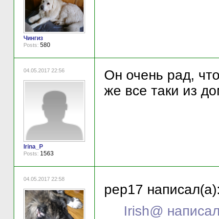
Чингиз
580
Posts:
04.05.2017 22:56
Он очень рад, что
же все таки из до
Irina_P
1563
Posts:
04.05.2017 22:58
pep17 написал(а)
Irish@ написал