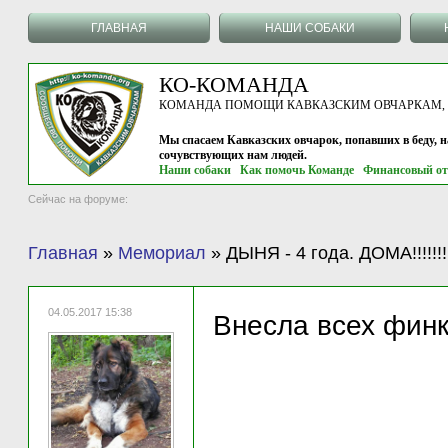
ГЛАВНАЯ
НАШИ СОБАКИ
КО-КОМАНДА
КОМАНДА ПОМОЩИ КАВКАЗСКИМ ОВЧАРКАМ, г.
Мы спасаем Кавказских овчарок, попавших в беду, 
сочувствующих нам людей.
Наши собаки
Как помочь Команде
Финансовый от
Сейчас на форуме:
Главная
»
Мемориал
»
ДЫНЯ - 4 года. ДОМА!!!!!!!!!
04.05.2017 15:38
Внесла всех финк