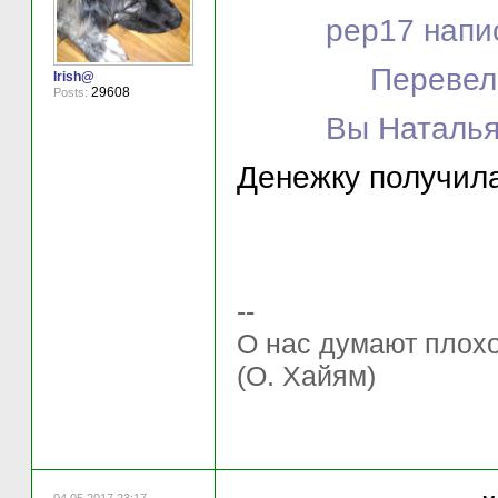
pep17 напис
Перевел
Irish@
29608
Posts:
Вы Наталья
Денежку получила
--
О нас думают плохо 
(О. Хайям)